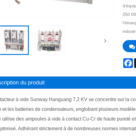
d'équi
250 00
l'étran
industr
F
cription du produit
tacteur à vide Sunway Hanguang 7,2 KV se concentre sur la co
n et les batteries de condensateurs, englobant plusieurs modè
é utilise des ampoules à vide à contact Cu-Cr de haute pureté 
timisé. Adhérant strictement à de nombreuses normes internation