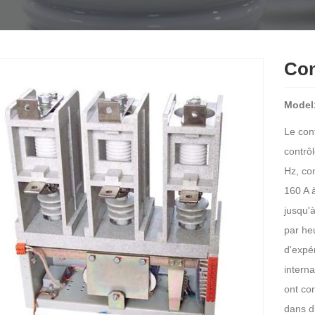
Con
Model
Le con
contrô
Hz, co
160 A 
jusqu'
par he
d'expé
intern
ont co
dans di