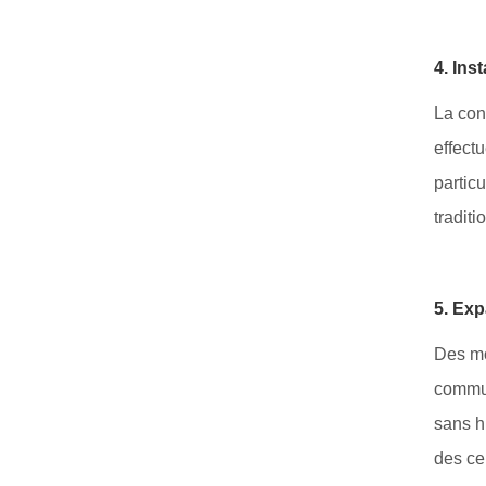
4. Ins
La con
effect
partic
traditi
5. Exp
Des mo
commun
sans h
des ce