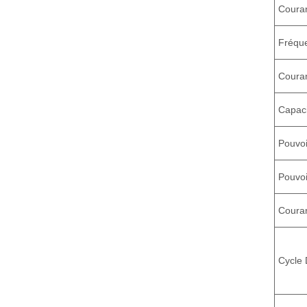
Couran
Fréqu
Couran
Capaci
Pouvo
Pouvoi
Couran
Cycle