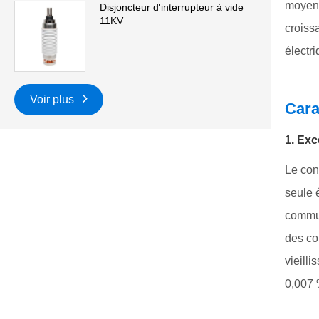
moyenn
Disjoncteur d'interrupteur à vide
11KV
croiss
électr
Voir plus
Cara
1. Exc
Le con
seule 
commut
des co
vieilli
0,007 