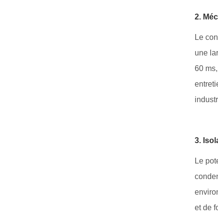
2. Méc
Le con
une la
60 ms,
entret
industr
3. Iso
Le pot
conden
enviro
et de 