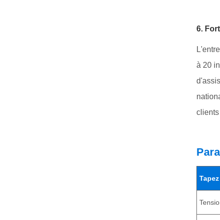
6. For
L'entr
à 20 i
d'assi
nation
clients
Para
Tapez
Tensio