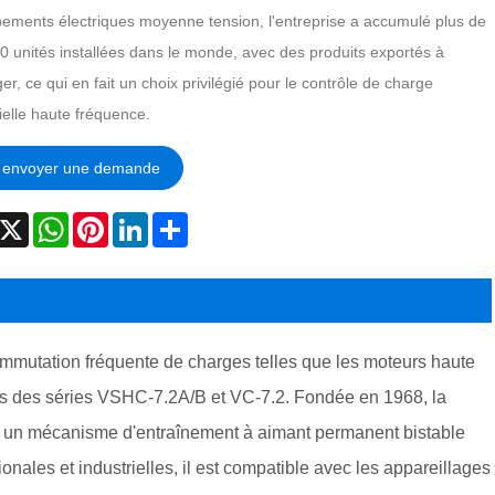
pements électriques moyenne tension, l'entreprise a accumulé plus de
0 unités installées dans le monde, avec des produits exportés à
ger, ce qui en fait un choix privilégié pour le contrôle de charge
ielle haute fréquence.
envoyer une demande
acebook
X
WhatsApp
Pinterest
LinkedIn
Share
mmutation fréquente de charges telles que les moteurs haute
les des séries VSHC-7.2A/B et VC-7.2. Fondée en 1968, la
et un mécanisme d'entraînement à aimant permanent bistable
ales et industrielles, il est compatible avec les appareillages